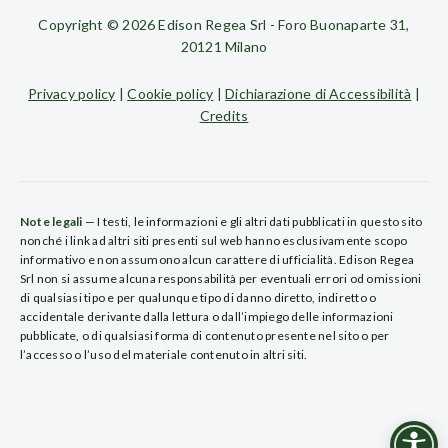
Copyright © 2026 Edison Regea Srl - Foro Buonaparte 31,
20121 Milano
Privacy policy
|
Cookie policy
|
Dichiarazione di Accessibilità
|
Credits
Note legali
— I testi, le informazioni e gli altri dati pubblicati in questo sito
nonché i link ad altri siti presenti sul web hanno esclusivamente scopo
informativo e non assumono alcun carattere di ufficialità. Edison Regea
Srl non si assume alcuna responsabilità per eventuali errori od omissioni
di qualsiasi tipo e per qualunque tipo di danno diretto, indiretto o
accidentale derivante dalla lettura o dall’impiego delle informazioni
pubblicate, o di qualsiasi forma di contenuto presente nel sito o per
l’accesso o l’uso del materiale contenuto in altri siti.