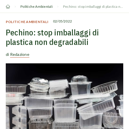
Vai
Politiche Ambientali
Pechino: stop imballaggi di plastica non degradabili
al
contenuto
02/05/2022
POLITICHE AMBIENTALI
Pechino: stop imballaggi di
plastica non degradabili
di
Redazione