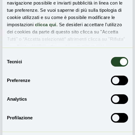
navigazione possibile e inviarti pubblicità in linea con le
tue preferenze. Se vuoi saperne di più sulla tipologia di
GPP, la spesa green del settore
cookie utilizzati e su come è possibile modificare le
pubblico procede ancora a
piccoli passi
impostazioni
clicca qui
. Se desideri accettare l'utilizzo
dei cookies da parte di questo sito clicca su "Accetta
Tutti" o “Accetta selezionati” altrimenti clicca su "Rifiuta"
per rifiutare l’utilizzo dei cookie e mantenere le
impostazioni di default.
Selezione
Tecnici
L’Italia verde a metà, tra record
del
e fragilità. Nel rapporto Ispra, la
consenso
sfida ambientale del Belpaese
Preferenze
Analytics
Dal 17 gennaio è in vigore il
Profilazione
Trattato Onu sull’Alto Mare