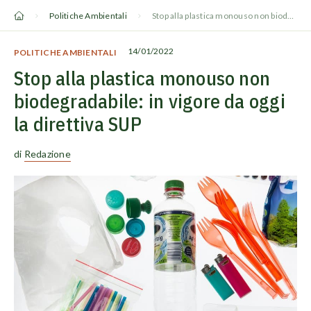
Vai
Politiche Ambientali
Stop alla plastica monouso non biodegradabile: in vigore da oggi la direttiva SUP
al
contenuto
14/01/2022
POLITICHE AMBIENTALI
Stop alla plastica monouso non
biodegradabile: in vigore da oggi
la direttiva SUP
di
Redazione