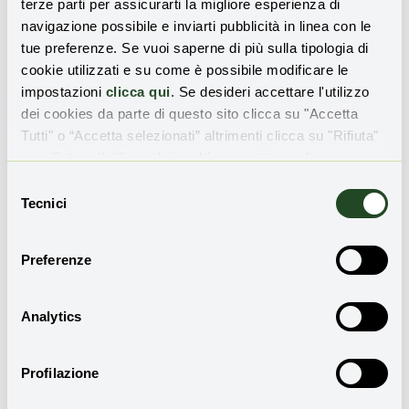
terze parti per assicurarti la migliore esperienza di
navigazione possibile e inviarti pubblicità in linea con le
tue preferenze. Se vuoi saperne di più sulla tipologia di
cookie utilizzati e su come è possibile modificare le
impostazioni
clicca qui
. Se desideri accettare l'utilizzo
dei cookies da parte di questo sito clicca su "Accetta
Tutti" o “Accetta selezionati” altrimenti clicca su "Rifiuta"
per rifiutare l’utilizzo dei cookie e mantenere le
Condividi l'articolo
impostazioni di default.
Selezione
Tecnici
del
consenso
Preferenze
Redazione
Analytics
Profilazione