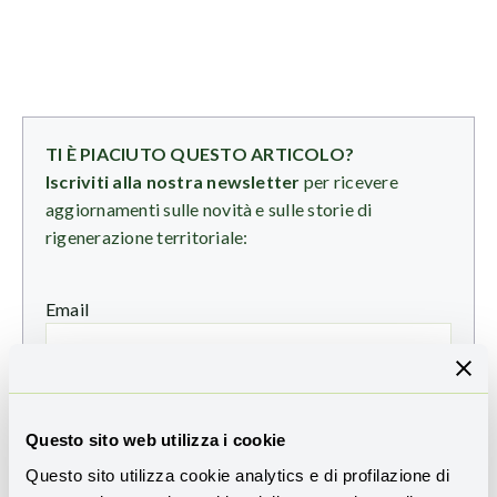
TI È PIACIUTO QUESTO ARTICOLO?
Iscriviti alla nostra newsletter
per ricevere
aggiornamenti sulle novità e sulle storie di
rigenerazione territoriale:
Email
Ho preso visione dell'
informativa sulla privacy
e
Questo sito web utilizza i cookie
presto il consenso all'invio della Newsletter
Questo sito utilizza cookie analytics e di profilazione di