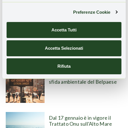
Leggi anche
Preferenze Cookie
GPP, la spesa green del settore
pubblico procede ancora a
Accetta Tutti
piccoli passi
Accetta Selezionati
Rifiuta
L’Italia verde a metà, tra record
e fragilità. Nel rapporto Ispra, la
sfida ambientale del Belpaese
Dal 17 gennaio è in vigore il
Trattato Onu sull’Alto Mare