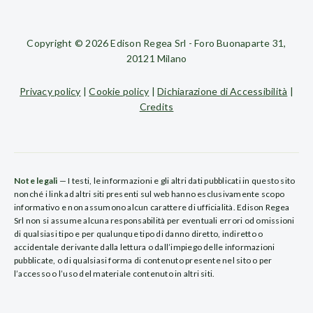
Copyright © 2026 Edison Regea Srl - Foro Buonaparte 31,
20121 Milano
Privacy policy
|
Cookie policy
|
Dichiarazione di Accessibilità
|
Credits
Note legali
— I testi, le informazioni e gli altri dati pubblicati in questo sito
nonché i link ad altri siti presenti sul web hanno esclusivamente scopo
informativo e non assumono alcun carattere di ufficialità. Edison Regea
Srl non si assume alcuna responsabilità per eventuali errori od omissioni
di qualsiasi tipo e per qualunque tipo di danno diretto, indiretto o
accidentale derivante dalla lettura o dall’impiego delle informazioni
pubblicate, o di qualsiasi forma di contenuto presente nel sito o per
l’accesso o l’uso del materiale contenuto in altri siti.