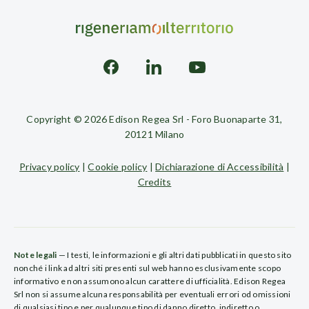
Copyright © 2026 Edison Regea Srl - Foro Buonaparte 31,
20121 Milano
Privacy policy
|
Cookie policy
|
Dichiarazione di Accessibilità
|
Credits
Note legali
— I testi, le informazioni e gli altri dati pubblicati in questo sito
nonché i link ad altri siti presenti sul web hanno esclusivamente scopo
informativo e non assumono alcun carattere di ufficialità. Edison Regea
Srl non si assume alcuna responsabilità per eventuali errori od omissioni
di qualsiasi tipo e per qualunque tipo di danno diretto, indiretto o