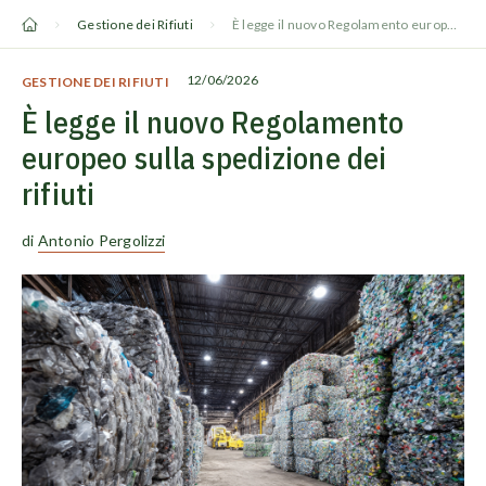
Vai
Gestione dei Rifiuti
È legge il nuovo Regolamento europeo sulla spedizione dei rifiuti
al
contenuto
12/06/2026
GESTIONE DEI RIFIUTI
È legge il nuovo Regolamento
europeo sulla spedizione dei
rifiuti
di
Antonio Pergolizzi