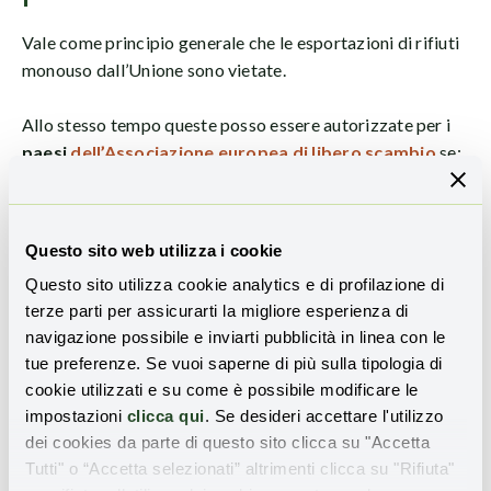
Vale come principio generale che le esportazioni di rifiuti
monouso dall’Unione sono vietate.
Allo stesso tempo queste posso essere autorizzate per i
paesi
dell’Associazione europea di libero scambio
se:
sono parte della Convenzione di Basilea; non vietano tali
importazioni; rispettano le norme di spedizione interne
dell’Unione, con alcune modifiche.
Questo sito web utilizza i cookie
Questo sito utilizza cookie analytics e di profilazione di
Le esportazioni dall’Unione verso i paesi non membri
terze parti per assicurarti la migliore esperienza di
dell’OCSE di:
navigazione possibile e inviarti pubblicità in linea con le
Rifiuti pericolosi
e alcuni altri tipi di rifiuti (elencati
tue preferenze. Se vuoi saperne di più sulla tipologia di
nell’allegato V), compresa la plastica, sono vietati per il
cookie utilizzati e su come è possibile modificare le
recupero salvo in circostanze eccezionali;
impostazioni
clicca qui
. Se desideri accettare l'utilizzo
dei cookies da parte di questo sito clicca su "Accetta
Rifiuti non pericolosi sono vietati
, tranne:
Tutti" o “Accetta selezionati” altrimenti clicca su "Rifiuta"