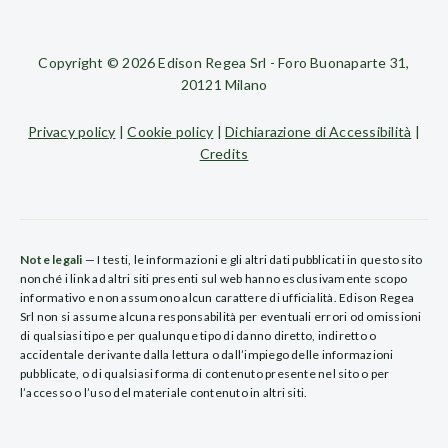
Copyright © 2026 Edison Regea Srl - Foro Buonaparte 31,
20121 Milano
Privacy policy
|
Cookie policy
|
Dichiarazione di Accessibilità
|
Credits
Note legali
— I testi, le informazioni e gli altri dati pubblicati in questo sito
nonché i link ad altri siti presenti sul web hanno esclusivamente scopo
informativo e non assumono alcun carattere di ufficialità. Edison Regea
Srl non si assume alcuna responsabilità per eventuali errori od omissioni
di qualsiasi tipo e per qualunque tipo di danno diretto, indiretto o
accidentale derivante dalla lettura o dall’impiego delle informazioni
pubblicate, o di qualsiasi forma di contenuto presente nel sito o per
l’accesso o l’uso del materiale contenuto in altri siti.