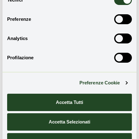
del
Iscriviti alla nostra newsletter
per ricevere
consenso
aggiornamenti sulle novità e sulle storie di
rigenerazione territoriale:
Preferenze
Analytics
Email
Profilazione
Ho preso visione dell'
informativa sulla privacy
e
presto il consenso all'invio della Newsletter
Preferenze Cookie
Accetta Tutti
Accetta Selezionati