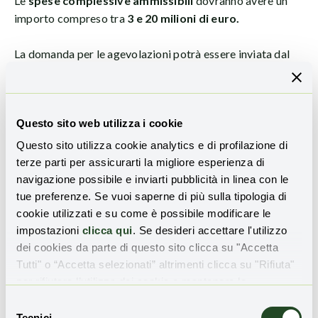
Le
spese complessive ammissibili
dovranno avere un
importo compreso tra
3 e 20 milioni di euro.
La domanda per le agevolazioni potrà essere inviata dal
10 ottobre al 12 dicembre 2023 allo sportello online
Invitalia
. Si prevede una
procedura valutativa
a
graduatoria
, sulla base di punteggi attribuiti ai singoli
Questo sito web utilizza i cookie
programmi di investimento in diversi ambiti ambientali.
Questo sito utilizza cookie analytics e di profilazione di
Una boccata d’ossigeno, si spera, per accompagnare la
terze parti per assicurarti la migliore esperienza di
decarbonizzazione
del nostro Made in Italy, lungo un
navigazione possibile e inviarti pubblicità in linea con le
percorso ormai ineluttabile.
tue preferenze. Se vuoi saperne di più sulla tipologia di
cookie utilizzati e su come è possibile modificare le
impostazioni
clicca qui
. Se desideri accettare l'utilizzo
dei cookies da parte di questo sito clicca su "Accetta
Tutti" o “Accetta selezionati” altrimenti clicca su "Rifiuta"
per rifiutare l’utilizzo dei cookie e mantenere le
impostazioni di default.
Selezione
TI È PIACIUTO QUESTO ARTICOLO?
Tecnici